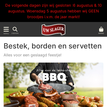
De volgende dagen zijn wij gesloten :6 augustus & 10
augustus. Woensdag 5 augustus hebben wij GEEN
broodjes i.v.m. de jaar markt!
MAND
ZOEKEN
MENU
Bestek, borden en servetten
Alles voor een geslaagd feestje!