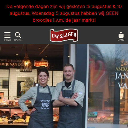
De volgende dagen zijn wij gesloten :6 augustus & 10
augustus. Woensdag 5 augustus hebben wij GEEN
broodjes i.v.m. de jaar markt!
MAND
ZOEKEN
MENU