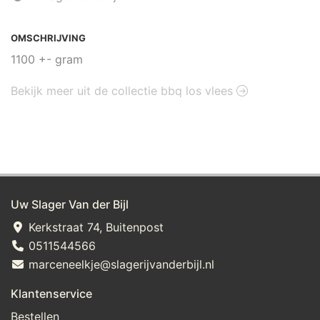
OMSCHRIJVING
1100 +- gram
Bekijk meer uit de collectie bbq los vlees
Uw Slager Van der Bijl
Kerkstraat 74, Buitenpost
0511544566
marceneelkje@slagerijvanderbijl.nl
Klantenservice
Bestellen