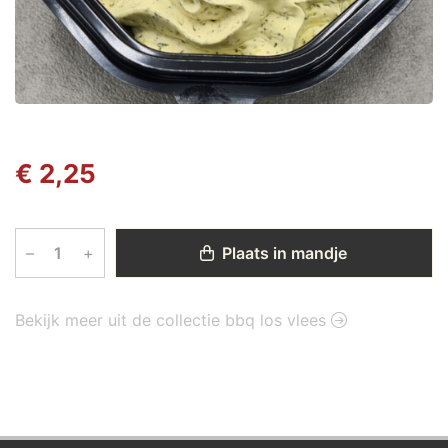
€ 2,25
–
+
Plaats in mandje
Bekijk meer uit de collectie bbq los vlees