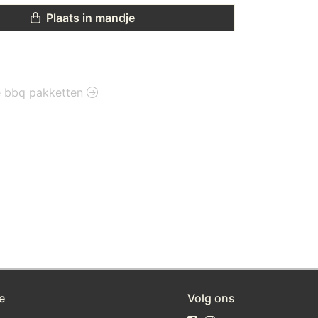
Plaats in mandje
ie bbq pakketten
e
Volg ons