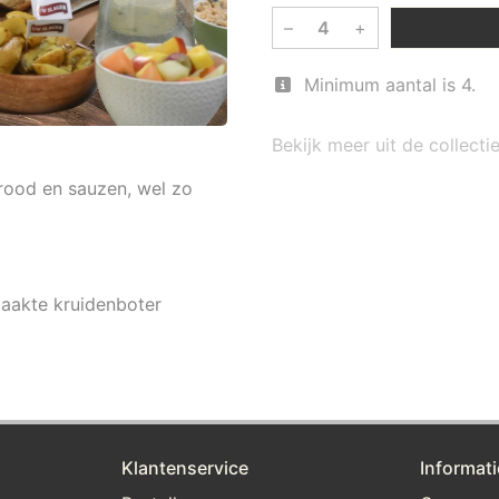
–
+
Minimum aantal is 4.
Bekijk meer uit de collect
rood en sauzen, wel zo
.
aakte kruidenboter
Klantenservice
Informati