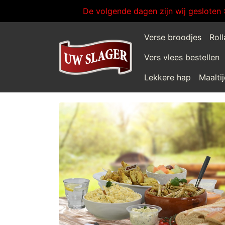
De volgende dagen zijn wij gesloten 
Verse broodjes
Rol
Vers vlees bestellen
Lekkere hap
Maalti