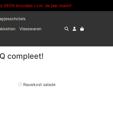
j GEEN broodjes i.v.m. de jaar markt!
apjesschotels
akketten
Vleeswaren
Q compleet!
Rauwkost salade