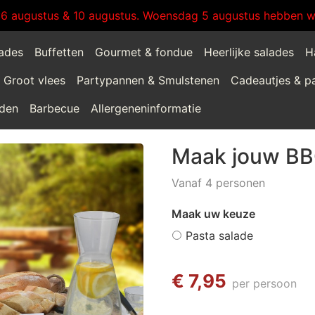
:6 augustus & 10 augustus. Woensdag 5 augustus hebben wi
lades
Buffetten
Gourmet & fondue
Heerlijke salades
H
Groot vlees
Partypannen & Smulstenen
Cadeautjes & p
jden
Barbecue
Allergeneninformatie
Maak jouw BB
Vanaf 4 personen
Maak uw keuze
Pasta salade
€ 7,95
per persoon