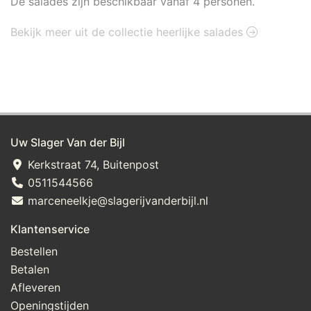
De salades zijn beschikbaar vanaf 4 personen.
Bekijk meer uit de collectie heerlijke salades
Uw Slager Van der Bijl
Kerkstraat 74, Buitenpost
0511544566
marceneelkje@slagerijvanderbijl.nl
Klantenservice
Bestellen
Betalen
Afleveren
Openingstijden