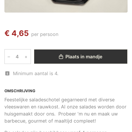
€ 4,65
per persoon
–
+
Plaats in mandje
Minimum aantal is 4.
OMSCHRIJVING
Feestelijke saladeschotel gegarneerd met diverse
vleeswaren en rauwkost. Al onze salades worden door
huisgemaakt door ons. Probeer 'm nu en maak uw
barbecue, gourmet of maaltijd compleet!