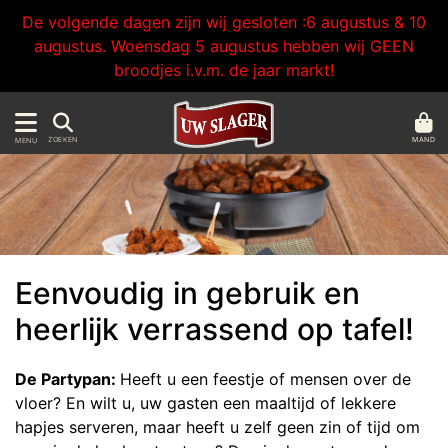
De volgende dagen zijn wij gesloten :6 augustus & 10
augustus. Woensdag 5 augustus hebben wij GEEN
broodjes i.v.m. de jaar markt!
MAND
ZOEKEN
MENU
Eenvoudig in gebruik en
heerlijk verrassend op tafel!
De Partypan:
Heeft u een feestje of mensen over de
vloer? En wilt u, uw gasten een maaltijd of lekkere
hapjes serveren, maar heeft u zelf geen zin of tijd om