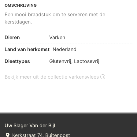
OMSCHRIJVING
Een mooi braadstuk om te serveren met de
kerstdagen.
Dieren
Varken
Land van herkomst
Nederland
Dieettypes
Glutenvrij, Lactosevrij
Bekijk meer uit de collectie varkensvlees
Uw Slager Van der Bijl
Kerkstraat 74, Buitenpost