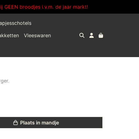
j GEEN broodjes i.v.m. de jaar markt!
apjesschotels
akketten
Vleeswaren
ger.
Plaats in mandje