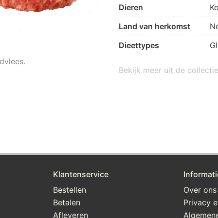
Dieren
K
Land van herkomst
N
Dieettypes
Gl
dvlees.
Bekijk meer uit de collecti
Klantenservice
Informati
Bestellen
Over ons
Betalen
Privacy e
Afleveren
Algemen