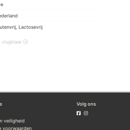
oe
ederland
utenvrij, Lactosevrij
e vlugklaar
e
Volg ons
n veiligheid
e voorwaarden