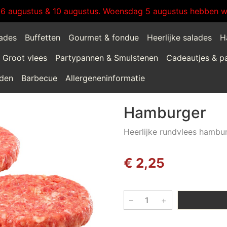
:6 augustus & 10 augustus. Woensdag 5 augustus hebben wi
lades
Buffetten
Gourmet & fondue
Heerlijke salades
H
Groot vlees
Partypannen & Smulstenen
Cadeautjes & p
jden
Barbecue
Allergeneninformatie
Hamburger
Heerlijke rundvlees hambur
€ 2,25
–
+