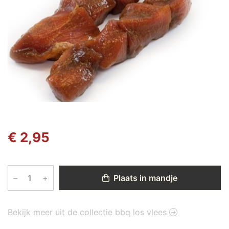
€ 2,95
–
+
Plaats in mandje
Bekijk meer uit de collectie bbq los vlees