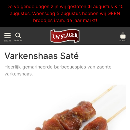
De volgende dagen zijn wij gesloten :6 augustus & 10
augustus. Woensdag 5 augustus hebben wij GEEN
broodjes i.v.m. de jaar markt!
MAND
ZOEKEN
MENU
Varkenshaas Saté
Heerlijk gemarineerde barbecuespies van zachte
varkenshaas.