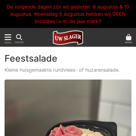
De volgende dagen zijn wij gesloten :6 augustus & 10
augustus. Woensdag 5 augustus hebben wij GEEN
broodjes i.v.m. de jaar markt!
MAND
ZOEKEN
MENU
Feestsalade
Kleine huisgemaakte rundvlees- of huzarensalade.