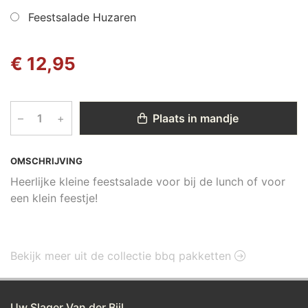
Feestsalade Huzaren
€ 12,95
–
+
Plaats in mandje
OMSCHRIJVING
Heerlijke kleine feestsalade voor bij de lunch of voor
een klein feestje!
Bekijk meer uit de collectie bbq pakketten
Uw Slager Van der Bijl