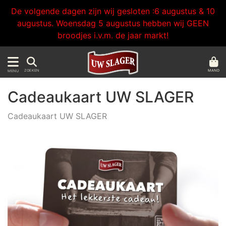
De volgende dagen zijn wij gesloten :6 augustus & 10
augustus. Woensdag 5 augustus hebben wij GEEN
broodjes i.v.m. de jaar markt!
MAND
ZOEKEN
MENU
Cadeaukaart UW SLAGER
Cadeaukaart UW SLAGER