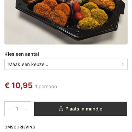
Kies een aantal
€ 10,95
1 persoon
–
+
Plaats in mandje
OMSCHRIJVING