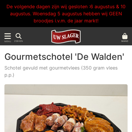
De volgende dagen zijn wij gesloten :6 augustus & 10
augustus. Woensdag 5 augustus hebben wij GEEN
broodjes i.v.m. de jaar markt!
MAND
ZOEKEN
MENU
Gourmetschotel 'De Walden'
Schotel gevuld met gourmetvlees (350 gram vlees
p.p.)