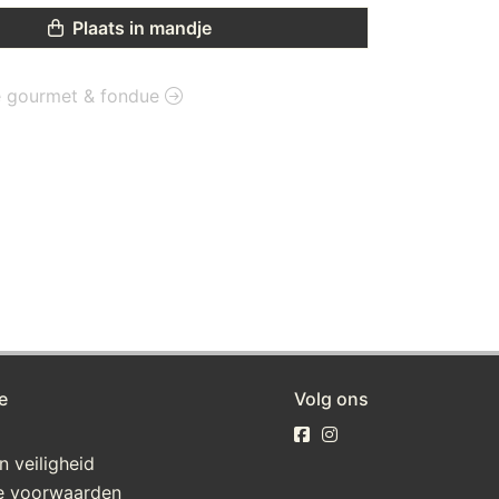
Plaats in mandje
ie gourmet & fondue
e
Volg ons
n veiligheid
e voorwaarden