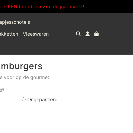
j GEEN broodjes i.v.m. de jaar markt!
apjesschotels
akketten
Vleeswaren
hamburgers
rs voor op de gourmet.
d?
Ongepaneerd