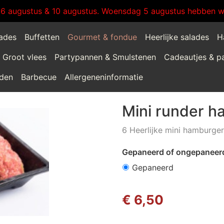
:6 augustus & 10 augustus. Woensdag 5 augustus hebben wi
lades
Buffetten
Gourmet & fondue
Heerlijke salades
H
Groot vlees
Partypannen & Smulstenen
Cadeautjes & p
jden
Barbecue
Allergeneninformatie
Mini runder 
6 Heerlijke mini hamburge
Gepaneerd of ongepaneer
Gepaneerd
€ 6,50