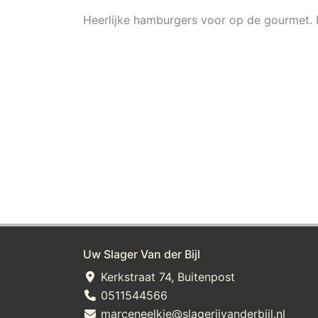
Heerlijke hamburgers voor op de gourmet. In
Uw Slager Van der Bijl
Kerkstraat 74, Buitenpost
0511544566
marceneelkje@slagerijvanderbijl.nl