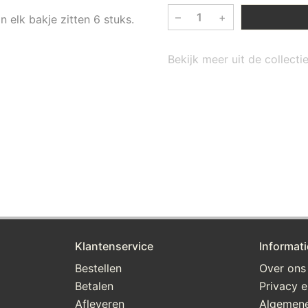
–
+
 elk bakje zitten 6 stuks.
Bekijk meer uit de collect
Klantenservice
Informati
Bestellen
Over ons
Betalen
Privacy e
Afleveren
Algemen