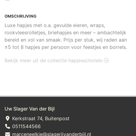
OMSCHRIJVING
Luxe hapjes met o.a. gevulde eieren, wraps,
rookvleesrolletjes, briehapjes en meer – ambachtelijk
bereid en vol van smaak. Prijs per stuk, wij raden aan
±5 tot 8 hapjes per persoon voor feestjes en borrels.
Bekijk meer uit de collectie hapjesschotels
Uw Slager Van der Bijl
Kerkstraat 74, Buitenpost
0511544566
marceneelkje@slagerijvanderbijl.nl