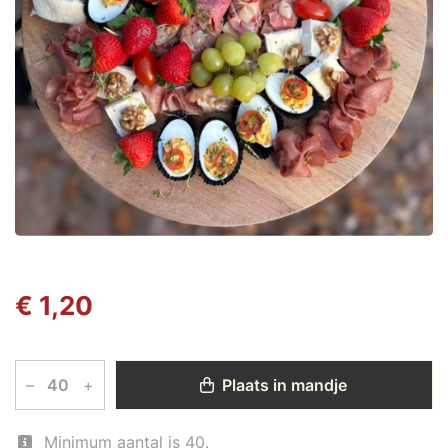
€ 1,20
–
+
Plaats in mandje
Minimum aantal is 40.