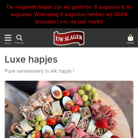
De volgende dagen zijn wij gesloten :6 augustus & 10
augustus. Woensdag 5 augustus hebben wij GEEN
broodjes i.v.m. de jaar markt!
MAND
ZOEKEN
MENU
Luxe hapjes
Pure verwennerij in elk hapje !