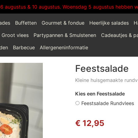
:6 augustus & 10 augustus. Woensdag 5 augustus hebben wi
lades
Buffetten
Gourmet & fondue
Heerlijke salades
H
Groot vlees
Partypannen & Smulstenen
Cadeautjes & p
jden
Barbecue
Allergeneninformatie
Feestsalade
Kleine huisgemaakte rundv
Kies een Feestsalade
Feestsalade Rundvlees
€ 12,95