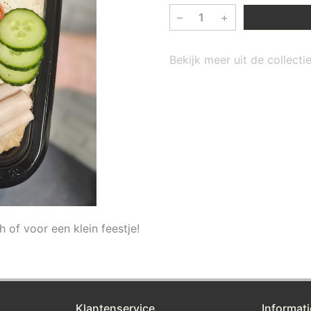
–
+
Bekijk meer uit de collecti
h of voor een klein feestje!
Klantenservice
Informati