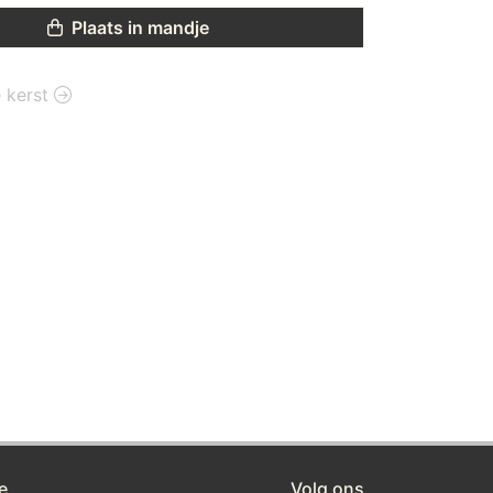
Plaats in mandje
e kerst
e
Volg ons