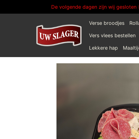
De volgende dagen zijn wij gesloten 
Verse broodjes
Rol
Vers vlees bestellen
Lekkere hap
Maalti