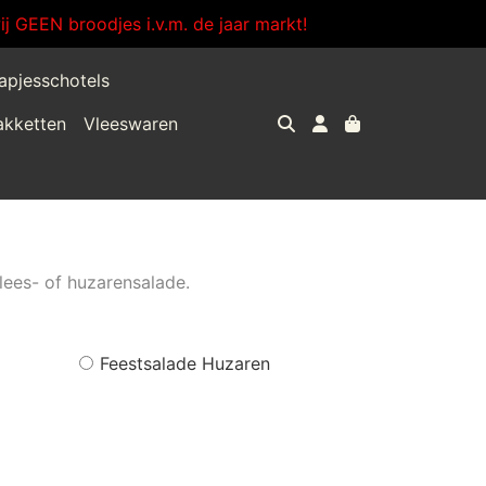
j GEEN broodjes i.v.m. de jaar markt!
apjesschotels
akketten
Vleeswaren
lees- of huzarensalade.
Feestsalade Huzaren