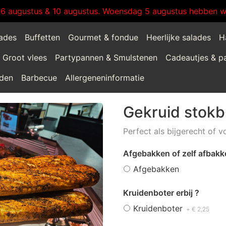
:6 augustus & 10 augustus. Woensdag 5 augustus hebben wi
lades
Buffetten
Gourmet & fondue
Heerlijke salades
H
Groot vlees
Partypannen & Smulstenen
Cadeautjes & p
jden
Barbecue
Allergeneninformatie
Gekruid stok
Perfect als bijgerecht of 
Afgebakken of zelf afbakk
Afgebakken
Kruidenboter erbij ?
Kruidenboter
+ € 2,25