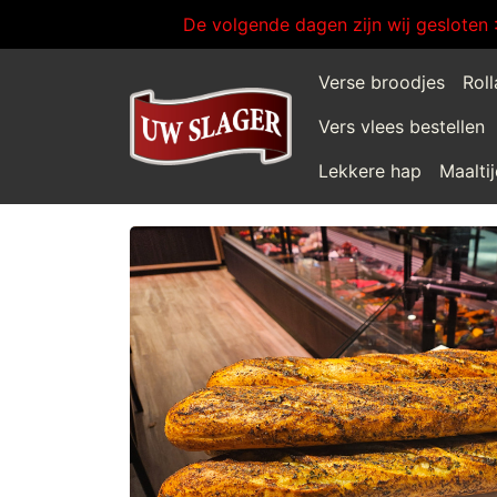
De volgende dagen zijn wij gesloten 
Verse broodjes
Rol
Vers vlees bestellen
Lekkere hap
Maalti