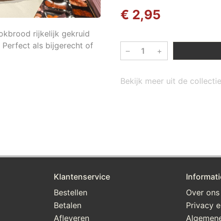
€ 2,95
kbrood rijkelijk gekruid
Perfect als bijgerecht of
–
+
Bekijk meer uit de collecti
Klantenservice
Informati
Bestellen
Over ons
Betalen
Privacy e
Afleveren
Algemen