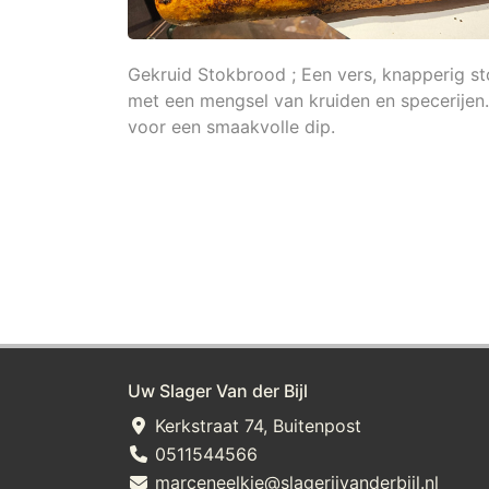
Gekruid Stokbrood ; Een vers, knapperig sto
met een mengsel van kruiden en specerijen. 
voor een smaakvolle dip.
Uw Slager Van der Bijl
Kerkstraat 74, Buitenpost
0511544566
marceneelkje@slagerijvanderbijl.nl