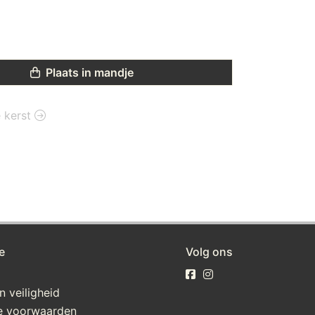
Plaats in mandje
e kerst
e
Volg ons
n veiligheid
e voorwaarden