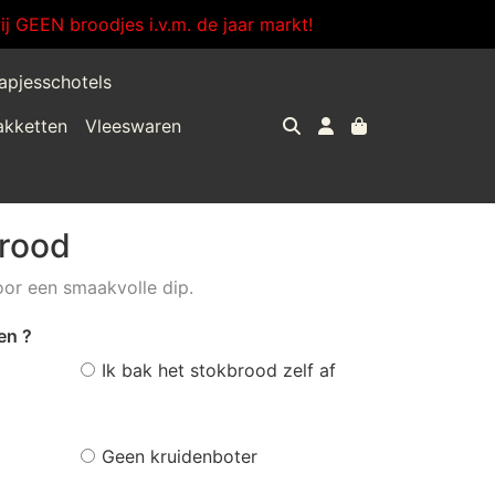
j GEEN broodjes i.v.m. de jaar markt!
apjesschotels
akketten
Vleeswaren
brood
voor een smaakvolle dip.
en ?
Ik bak het stokbrood zelf af
Geen kruidenboter