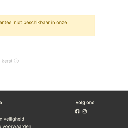
nteel niet beschikbaar in onze
e kerst
e
Volg ons
n veiligheid
e voorwaarden