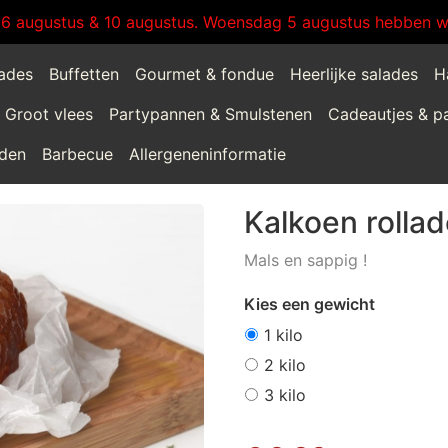
:6 augustus & 10 augustus. Woensdag 5 augustus hebben wi
lades
Buffetten
Gourmet & fondue
Heerlijke salades
H
Groot vlees
Partypannen & Smulstenen
Cadeautjes & p
jden
Barbecue
Allergeneninformatie
Kalkoen rolla
Mals en sappig !
Kies een gewicht
1 kilo
2 kilo
3 kilo