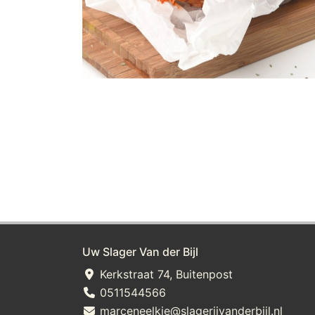
Uw Slager Van der Bijl
Kerkstraat 74, Buitenpost
0511544566
marceneelkje@slagerijvanderbijl.nl