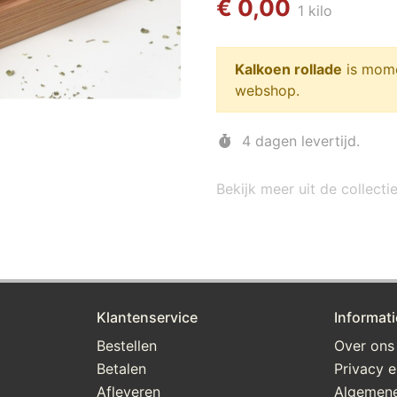
€ 0,00
1 kilo
Kalkoen rollade
is mome
webshop.
4 dagen levertijd.
Bekijk meer uit de collecti
Klantenservice
Informati
Bestellen
Over ons
Betalen
Privacy e
Afleveren
Algemen