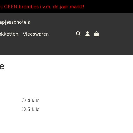
j GEEN broodjes i.v.m. de jaar markt!
apjesschotels
akketten
Vleeswaren
de
4 kilo
5 kilo