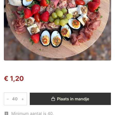
€ 1,20
–
+
Plaats in mandje
Minimum aantal is 40.