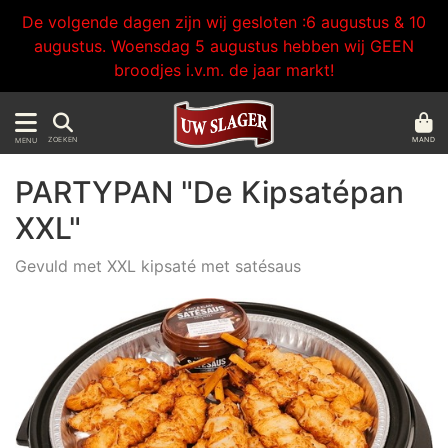
De volgende dagen zijn wij gesloten :6 augustus & 10
augustus. Woensdag 5 augustus hebben wij GEEN
broodjes i.v.m. de jaar markt!
MAND
ZOEKEN
MENU
PARTYPAN "De Kipsatépan
XXL"
Gevuld met XXL kipsaté met satésaus