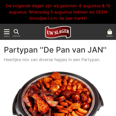
De volgende dagen zijn wij gesloten :6 augustus & 10
augustus. Woensdag 5 augustus hebben wij GEEN
broodjes i.v.m. de jaar markt!
MAND
ZOEKEN
MENU
Partypan ''De Pan van JAN''
Heerlijke mix van diverse hapjes in een Partypan.