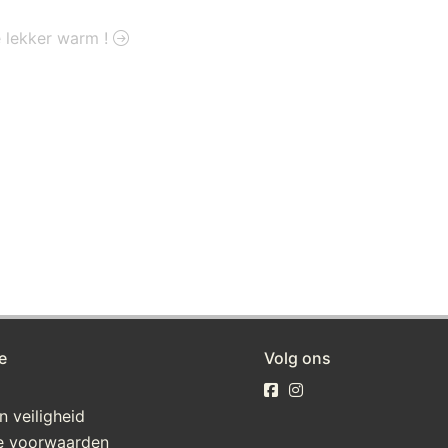
e lekker warm !
e
Volg ons
n veiligheid
e voorwaarden