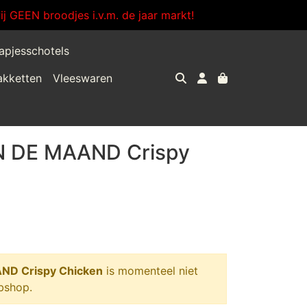
j GEEN broodjes i.v.m. de jaar markt!
apjesschotels
akketten
Vleeswaren
 DE MAAND Crispy
D Crispy Chicken
is momenteel niet
bshop.