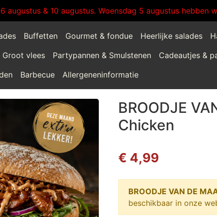
:6 augustus & 10 augustus. Woensdag 5 augustus hebben wi
lades
Buffetten
Gourmet & fondue
Heerlijke salades
H
Groot vlees
Partypannen & Smulstenen
Cadeautjes & p
jden
Barbecue
Allergeneninformatie
BROODJE VAN
Chicken
€ 4,99
BROODJE VAN DE MAAN
beschikbaar in onze we