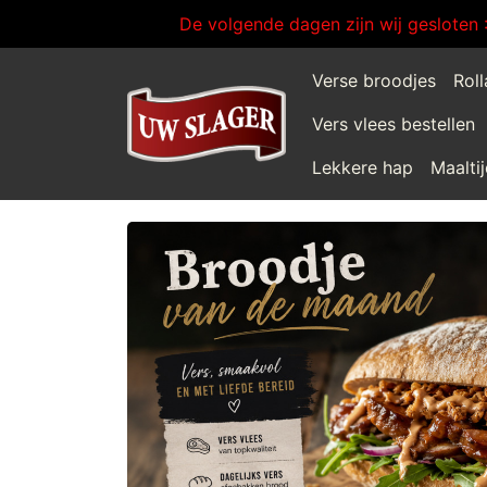
De volgende dagen zijn wij gesloten 
Verse broodjes
Rol
Vers vlees bestellen
Lekkere hap
Maalti