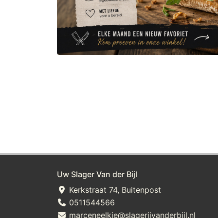
Uw Slager Van der Bijl
Kerkstraat 74, Buitenpost
0511544566
marceneelkje@slagerijvanderbijl.nl