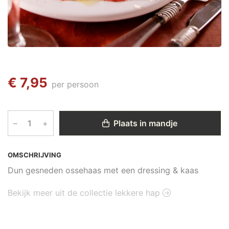
€ 7,95
per persoon
–
+
Plaats in mandje
OMSCHRIJVING
Dun gesneden ossehaas met een dressing & kaas
Bekijk meer uit de collectie lekkere hap