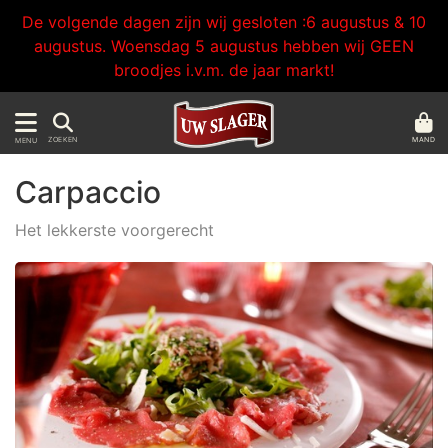
De volgende dagen zijn wij gesloten :6 augustus & 10
augustus. Woensdag 5 augustus hebben wij GEEN
broodjes i.v.m. de jaar markt!
MAND
ZOEKEN
MENU
Carpaccio
Het lekkerste voorgerecht