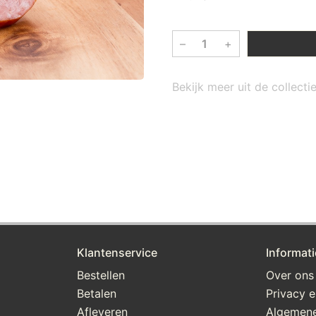
–
+
Bekijk meer uit de collect
Klantenservice
Informati
Bestellen
Over ons
Betalen
Privacy e
Afleveren
Algemen