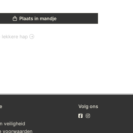
Plaats in mandje
ie lekkere hap
e
Volg ons
n veiligheid
e voorwaarden