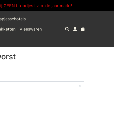
j GEEN broodjes i.v.m. de jaar markt!
apjesschotels
akketten
Vleeswaren
orst