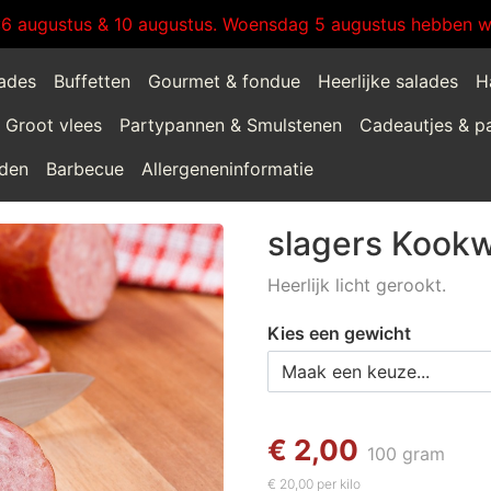
:6 augustus & 10 augustus. Woensdag 5 augustus hebben wi
lades
Buffetten
Gourmet & fondue
Heerlijke salades
H
Groot vlees
Partypannen & Smulstenen
Cadeautjes & p
jden
Barbecue
Allergeneninformatie
slagers Kookw
Heerlijk licht gerookt.
Kies een gewicht
€ 2,00
100 gram
€ 20,00 per kilo