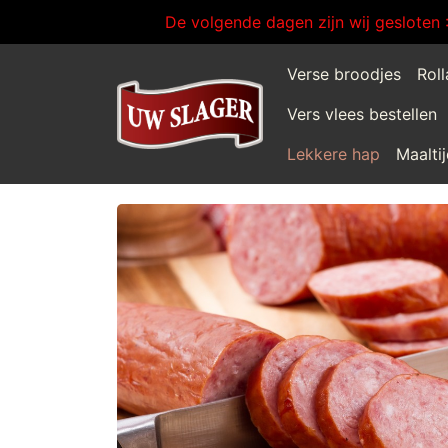
De volgende dagen zijn wij gesloten 
Verse broodjes
Rol
Vers vlees bestellen
Lekkere hap
Maalti