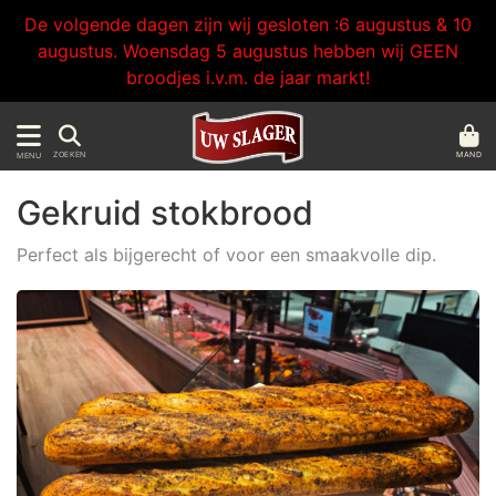
De volgende dagen zijn wij gesloten :6 augustus & 10
augustus. Woensdag 5 augustus hebben wij GEEN
broodjes i.v.m. de jaar markt!
MAND
ZOEKEN
MENU
Gekruid stokbrood
Perfect als bijgerecht of voor een smaakvolle dip.