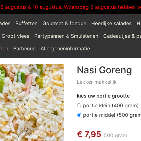
:6 augustus & 10 augustus. Woensdag 5 augustus hebben wi
lades
Buffetten
Gourmet & fondue
Heerlijke salades
H
Groot vlees
Partypannen & Smulstenen
Cadeautjes & p
jden
Barbecue
Allergeneninformatie
Nasi Goreng
Lekker makkelijk
kies uw portie grootte
portie klein (400 gram)
portie middel (500 gra
€ 7,95
500 gram