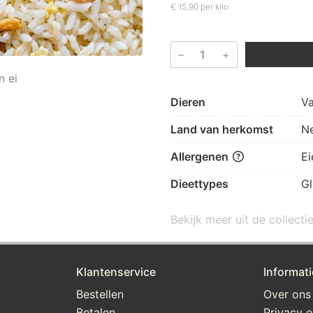
€ 15,90 per kilo
–
+
n ei
Dieren
V
Land van herkomst
N
Allergenen
E
Dieettypes
Gl
Bekijk meer uit de collecti
Klantenservice
Informati
Bestellen
Over ons
Betalen
Privacy e