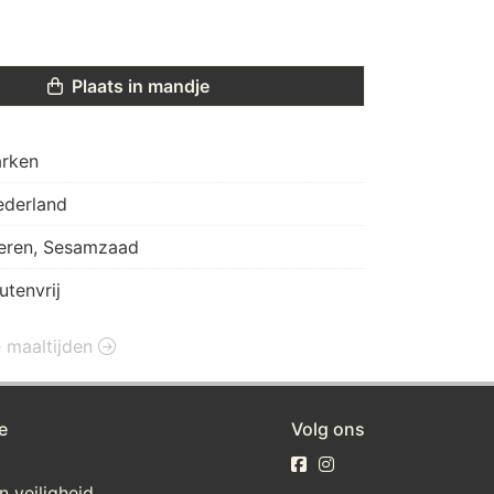
Plaats in mandje
arken
ederland
ieren, Sesamzaad
utenvrij
e maaltijden
e
Volg ons
n veiligheid