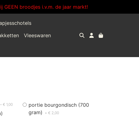
j GEEN broodjes i.v.m. de jaar markt!
apjesschotels
akketten
Vleeswaren
portie bourgondisch (700
– € 1,00
gram)
m)
+ € 2,00