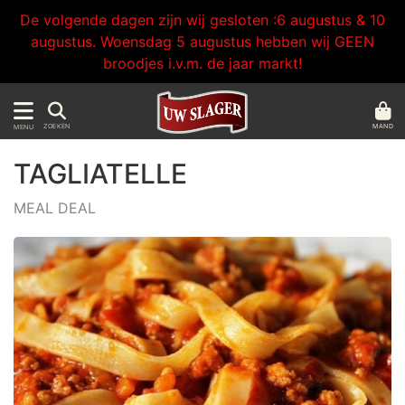
De volgende dagen zijn wij gesloten :6 augustus & 10
augustus. Woensdag 5 augustus hebben wij GEEN
broodjes i.v.m. de jaar markt!
MAND
ZOEKEN
MENU
TAGLIATELLE
MEAL DEAL