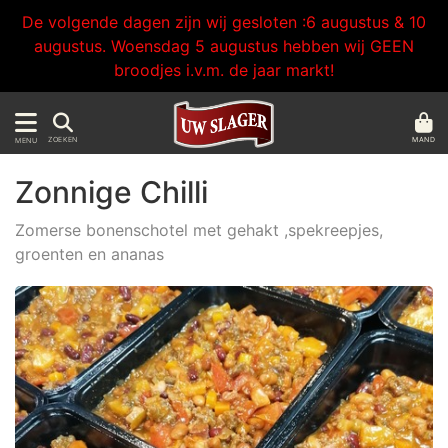
De volgende dagen zijn wij gesloten :6 augustus & 10
augustus. Woensdag 5 augustus hebben wij GEEN
broodjes i.v.m. de jaar markt!
MAND
ZOEKEN
MENU
Zonnige Chilli
Zomerse bonenschotel met gehakt ,spekreepjes,
groenten en ananas