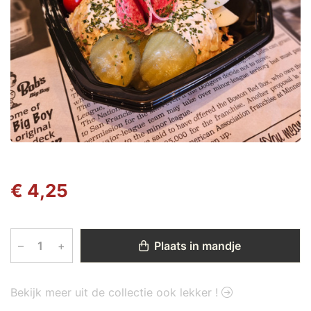
€ 4,25
–
+
Plaats in mandje
Bekijk meer uit de collectie ook lekker !