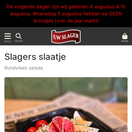
De volgende dagen zijn wij gesloten :6 augustus & 10
augustus. Woensdag 5 augustus hebben wij GEEN
broodjes i.v.m. de jaar markt!
MAND
ZOEKEN
MENU
Slagers slaatje
Rundvlees salade