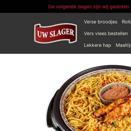
De volgende dagen zijn wij gesloten 
Verse broodjes
Rol
Vers vlees bestellen
Lekkere hap
Maalti