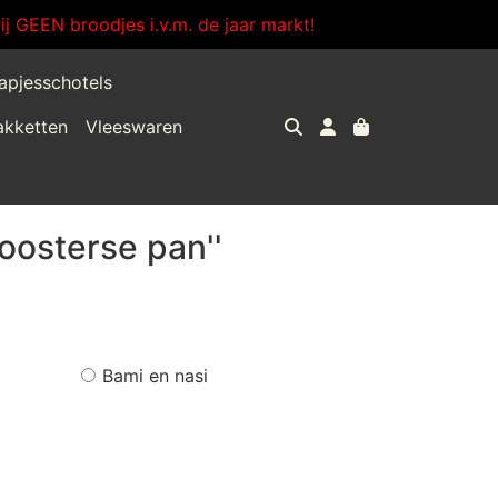
j GEEN broodjes i.v.m. de jaar markt!
apjesschotels
akketten
Vleeswaren
oosterse pan''
Bami en nasi