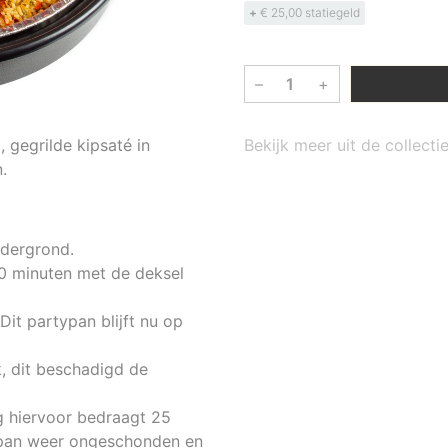
+
€ 25,00 statiegeld
–
+
 gegrilde kipsaté in
Bekijk meer uit de collec
.
ndergrond.
0 minuten met de deksel
it partypan blijft nu op
, dit beschadigd de
rg hiervoor bedraagt 25
typan weer ongeschonden en