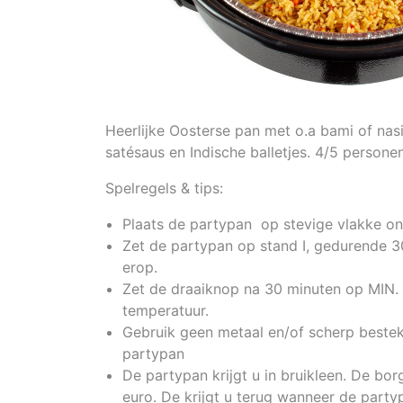
Heerlijke Oosterse pan met o.a bami of nasi,
satésaus en Indische balletjes. 4/5 personen
Spelregels & tips:
Plaats de partypan op stevige vlakke o
Zet de partypan op stand I, gedurende 3
erop.
Zet de draaiknop na 30 minuten op MIN. D
temperatuur.
Gebruik geen metaal en/of scherp bestek
partypan
De partypan krijgt u in bruikleen. De bo
euro. De krijgt u terug wanneer de par