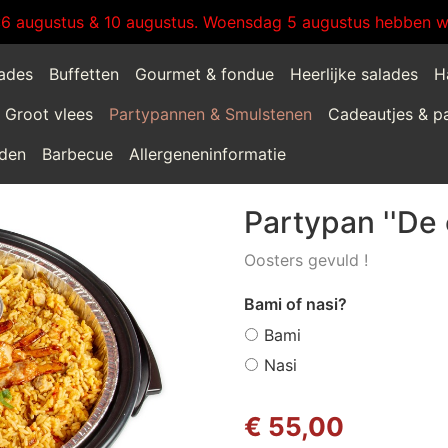
:6 augustus & 10 augustus. Woensdag 5 augustus hebben wi
lades
Buffetten
Gourmet & fondue
Heerlijke salades
H
Groot vlees
Partypannen & Smulstenen
Cadeautjes & p
jden
Barbecue
Allergeneninformatie
Partypan ''De 
Oosters gevuld !
Bami of nasi?
Bami
Nasi
€ 55,00