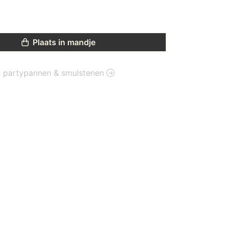
Plaats in mandje
tie partypannen & smulstenen