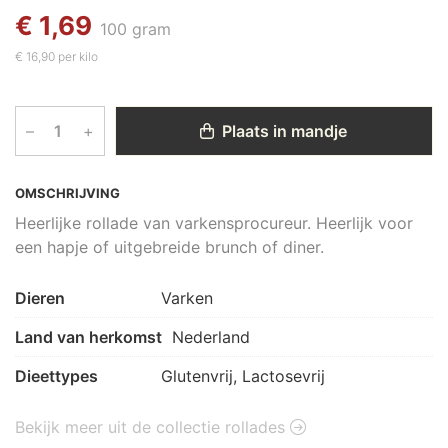
€ 1,69
100 gram
€ 16,90 per kilo
–
+
Plaats in mandje
OMSCHRIJVING
Heerlijke rollade van varkensprocureur. Heerlijk voor
een hapje of uitgebreide brunch of diner.
Dieren
Varken
Land van herkomst
Nederland
Dieettypes
Glutenvrij, Lactosevrij
Bekijk meer uit de collectie rollades