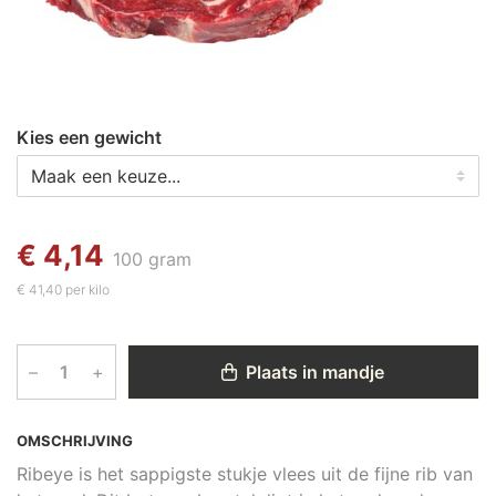
Kies een gewicht
€ 4,14
100 gram
€ 41,40 per kilo
–
+
Plaats in mandje
OMSCHRIJVING
Ribeye is het sappigste stukje vlees uit de fijne rib van