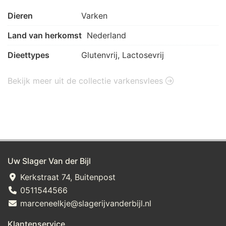
Dieren
Varken
Land van herkomst
Nederland
Dieettypes
Glutenvrij, Lactosevrij
Bekijk meer uit de collectie varkensvlees
Uw Slager Van der Bijl
Kerkstraat 74, Buitenpost
0511544566
marceneelkje@slagerijvanderbijl.nl
Klantenservice