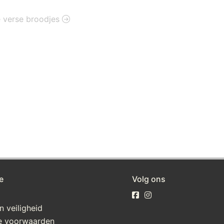
ie verse broodjes
e
Volg ons
n veiligheid
e voorwaarden