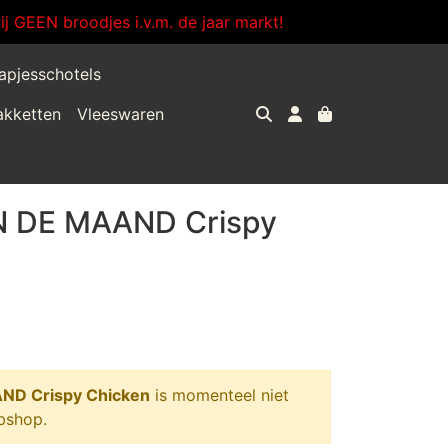
j GEEN broodjes i.v.m. de jaar markt!
apjesschotels
akketten
Vleeswaren
 DE MAAND Crispy
D Crispy Chicken
is momenteel niet
bshop.