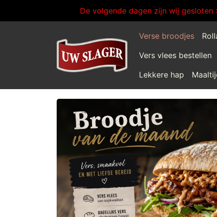
De volgende dagen zijn wij gesloten 
Verse broodjes
Rol
Vers vlees bestellen
Lekkere hap
Maalti