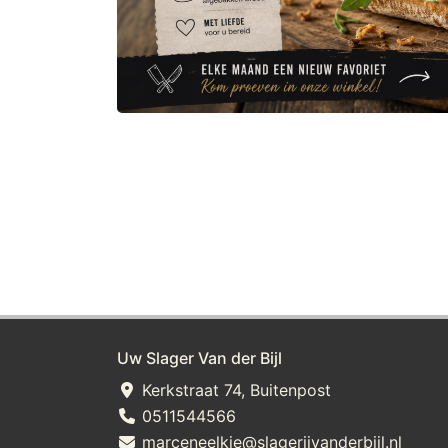
Uw Slager Van der Bijl
Kerkstraat 74, Buitenpost
0511544566
marceneelkje@slagerijvanderbijl.nl