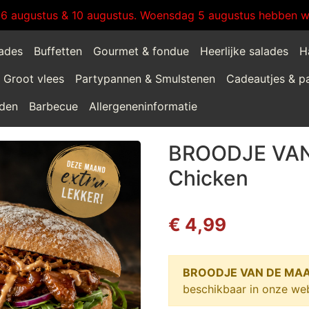
:6 augustus & 10 augustus. Woensdag 5 augustus hebben wi
lades
Buffetten
Gourmet & fondue
Heerlijke salades
H
Groot vlees
Partypannen & Smulstenen
Cadeautjes & p
jden
Barbecue
Allergeneninformatie
BROODJE VAN
Chicken
€ 4,99
BROODJE VAN DE MAAN
beschikbaar in onze we