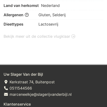
Land van herkomst
Nederland
Allergenen
Gluten, Selderij
Dieettypes
Lactosevrij
Bekijk meer uit de collectie vlugklaar
Uw Slager Van der Bijl
Kerkstraat 74, Buitenpost
0511544566
marceneelkje@slagerijvanderbijl.nl
Klantenservice